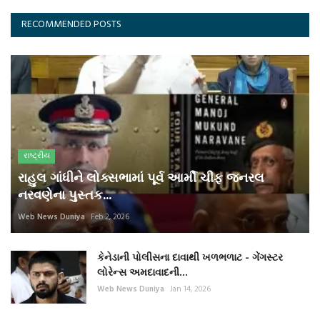
RECOMMENDED POSTS
રાષ્ટ્રીય
રાહુલ ગાંધીને લોક્સભામાં પૂર્વ આર્મી ચીફ જનરલ
નરવણેના પુસ્તક...
Web News Duniya
Feb 2, 2026
કેનેડાની પોલીસના દાવાથી ખળભળાટ - ગેંગસ્ટર
લોરેન્સ અમદાવાદની...
Web News Duniya
Jan 14, 2026