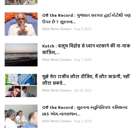
Off the Record : ગુજરાત સરકાર હાઈકોર્ટથી પણ
ઉપર છે ? સુરતના...
Web News Duniya
Aug 9, 2026
Kutch : बलूच विद्रोह से ध्यान भटकाने की ना-पाक
साज़िश,...
Web News Duniya
Aug 7, 2026
मुझे मेरा राजीव लौटा दीजिए, मैं लौट जाऊंगी, नहीं
लौटा सकते...
Web News Duniya
Apr 30, 2023
Off the Record : સુરતના મ્યુનિસિપલ કમિશનર
IAS એમ.નાગરાજન...
Web News Duniya
Aug 2, 2026