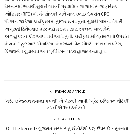
વિસ્તારમાં આવેલી સુથરી ગામની પ્રાથમિક શાળામાં રેન્જ ફોરેસ્ટ
ઓફિસર (RFO) બી.જે. સોલંકી અને માલમભાઈ ઉપરાંત CRC
પી.એન.જાડેજા કાર્યક્રમમાં હાજર રહ્યા હતા. સુથરી ગામના વેપારી
અગ્રણી હિતેષભાઇ કરસનદાસ ઠક્કર દ્વારા સ્કૂલના બાળકોને
એજ્યુકેશન કીટ આપવામાં આવી હતી. કાર્યક્રમમાં ગ્રામજનો ઉપરાંત
શિક્ષકો મેહુલભાઈ મોવાડિયા, શિવરંજનીબેન ચૌધરી, વંદનાબેન પટેલ,
કિંજલબેન ચુડાસમા અને પ્રીતિબેન પટેલ હાજર રહ્યા હતા.
PREVIOUS ARTICLE
'ગ્રેટ ઇન્ડિયન તમાશા કંપની' એ ગેરન્ટી આપી, 'ગ્રેટ ઇન્ડિયન નૌટંકી'
કંપનીએ 150 કરોડની...
NEXT ARTICLE
Off the Record : ગુજરાત સરકાર હાઈકોર્ટથી પણ ઉપર છે ? સુરતના