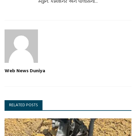
મ્યુનિ. કમિશનર અને પોલીસના...
Web News Duniya
RELATED POSTS