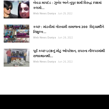
બેવડા માપદંડ : ઝુબેર અને નુપુર શર્મા વિરુદ્ધ FIRમાં
કલમો...
Web News Duniya
Jun 29, 2022
કચ્છ : માંડવીમાં ગોસ્વામી સમાજના 200 વિદ્યાર્થીને
નિશુલ્ક...
Web News Duniya
Jun 28, 2022
પૂર્વ કચ્છ LCBનું મોટુ ઓપરેશન, રાપરના નીલપરમાંથી
રાજસ્થાનથી...
Web News Duniya
Jun 26, 2022