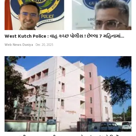
West Kutch Police : વાહ કચ્છ પોલીસ ! છેલ્લા 7 મહિનામાં...
Web News Duniya
Dec 20, 2025