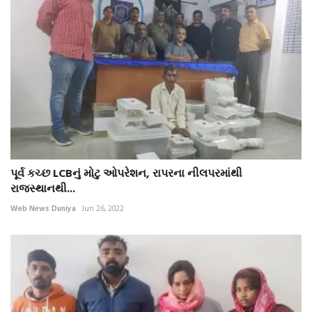
પૂર્વ કચ્છ LCBનું મોટુ ઓપરેશન, રાપરના નીલપરમાંથી
રાજસ્થાનથી...
Web News Duniya
Jun 26, 2022