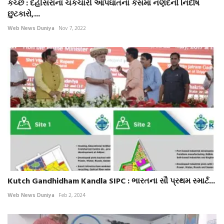
કચ્છ : દહીંસરાના ચકચારી આપઘાતના કેસમાં નણંદનો નિર્દોષ
છુટકારો,...
Web News Duniya
Nov 7, 2022
Kutch Gandhidham Kandla SIPC : ભારતના સૌ પ્રથમ સ્માર્ટ...
Web News Duniya
Feb 2, 2024