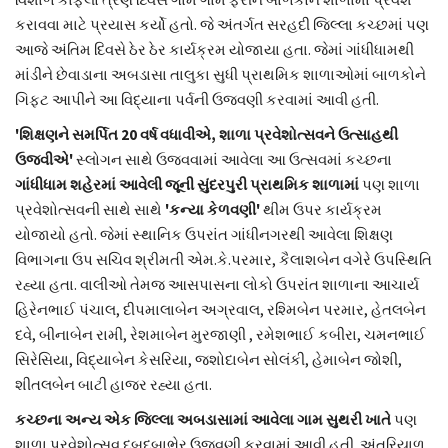
કરાવવા માટે પ્રયાસ કર્યો હતો. જે અંતર્ગત સરહદી જિલ્લા કચ્છમાં પણ
આજે અંતિમ દિવસે ઠેર ઠેર કાર્યક્રમ યોજાયા હતા. જેમાં ગાંધીધામથી
માંડીને છેવાડાના અબડાસા તાલુકા સુધી પ્રાથમિક શાળાઓમાં બાળકોને
ગિફ્ટ આપીને આ વિદ્યાના પર્વની ઉજવણી કરવામાં આવી હતી.
'શિક્ષણને સમર્પિત 20 વર્ષ વધાવીએ, શાળા પ્રવેશોત્સવને ઉત્સાહથી
ઉજવીએ'
સ્લોગન સાથે ઉજવવામાં આવેલા આ ઉત્સવમાં કચ્છના
ગાંધીધામ શહેરમાં આવેલી જૂની સુંદરપુરી પ્રાથમિક શાળામાં
પણ શાળા
પ્રવેશોત્સવની સાથે સાથે
'કન્યા કેળવણી'
થીમ ઉપર કાર્યક્રમ
યોજાયો હતો. જેમાં સ્થાનિક ઉપરાંત ગાંધીનગરથી આવેલા શિક્ષણ
વિભાગના ઉપ સચિવ શ્રીમતી એમ.કે.પરમાર, કૈલાશબેન વગેરે ઉપસ્થિતિ
રહ્યા હતા. વાલીઓ તેમજ આસપાસના લોકો ઉપરાંત શાળાના આચાર્ય
હિરેનભાઈ પંચાલ, દીપમાલાબેન અગ્રવાલ, રશ્મિબેન પરમાર, હેતલબેન
દવે, બીનાબેન રામી, રેશમાબેન મુરજાણી , રમેશભાઈ કબીરા, ચમનભાઈ
સિરેસિયા, વિદ્યાબેન કેસરિયા, જશોદાબેન સોલંકી, હેમાબેન જોશી,
શીતલબેન બાટી હાજર રહ્યા હતા.
કચ્છના અન્ય એક જિલ્લા અબડાસામાં આવેલા ગામ સુથરી ખાતે
પણ
શાળા પ્રવેશોત્સવ દબદબાભેર ઉજવણી કરવામાં આવી હતી. અંતરિયાળ