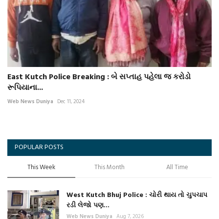
East Kutch Police Breaking : બે સપ્તાહ પહેલા જ કરોડો
રૂપિયાના...
Web News Duniya
Dec 11, 2024
POPULAR POSTS
This Week
This Month
All Time
West Kutch Bhuj Police : ચોરી થાય તો ચુપચાપ
રડી લેજો પણ...
Web News Duniya
Aug 7, 2026