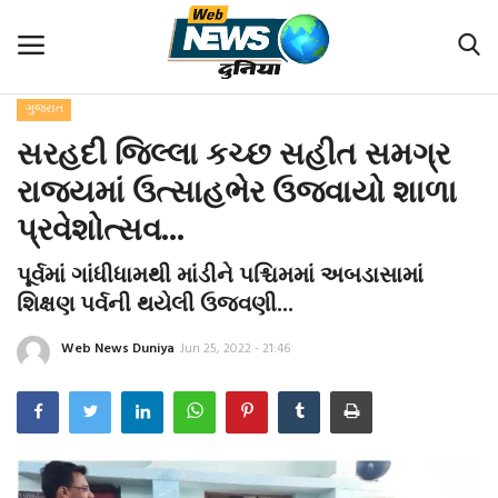
ગુજરાત
હોમ
સરહદી જિલ્લા કચ્છ સહીત સમગ્ર
ટોપ સ્ટોરી
રાજ્યમાં ઉત્સાહભેર ઉજવાયો શાળા
પ્રવેશોત્સવ...
આંતરરાષ્ટ્રીય
પૂર્વમાં ગાંધીધામથી માંડીને પશ્ચિમમાં અબડાસામાં
રાષ્ટ્રીય
શિક્ષણ પર્વની થયેલી ઉજવણી...
ગુજરાત
Web News Duniya
Jun 25, 2022 - 21:46
ઇકોનોમી-ઇન્ડસ્ટ્રીઝ
વિશેષ