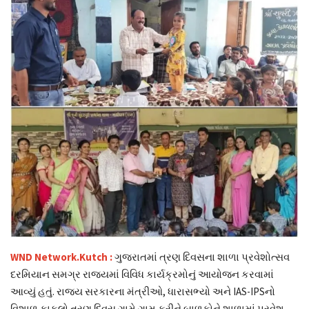
ફોટો ન્યૂઝ
WND Network.Kutch :
ગુજરાતમાં ત્રણ દિવસના શાળા પ્રવેશોત્સવ
દરમિયાન સમગ્ર રાજ્યમાં વિવિધ કાર્યક્રમોનું આયોજન કરવામાં
આવ્યું હતું. રાજ્ય સરકારના મંત્રીઓ, ધારાસભ્યો અને IAS-IPSનો
વિશાળ કાફલો ત્રણ દિવસ ગામે ગામ ફરીને બાળકોને શાળામાં પ્રવેશ