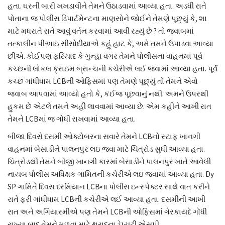
હતા. ઘરની બારી ખખડાવીને તેમને ઉઠાડવામાં આવ્યા હતા. અડધી રાતે
પોતાના જ પોલીસ ડિપાર્ટમેન્ટના માણસોને જોઈને તેમણે પૂછ્યું કે, શા
માટે મધરાતે રાતે આવું વર્તન કરવામાં આવી રહ્યું છે ? તો જવાબમાં
તત્કાલીન પીઆઇ સીસોદીયાએ કહું હાટ કે, અમે તમને ઉપાડવા આવ્યા
છીએ. કોઈપણ ફરિયાદ કે ગુન્હા વગર તેમને પોલીસના વાહનમાં પૂર્વ
કચ્છની લોકલ ક્રાઇમ બ્રાન્ચની કચેરીએ લઈ જવામાં આવ્યા હતા. પૂર્વ
કચ્છ ગાંધીધામ LCBની ઓફિસમાં પણ તેમણે પૂછ્યું તો તેમને એવો
જવાબ આપવામાં આવ્યો હતો કે, કંઈજ પૂછવાનું નથી. અમને ઉપરથી
હુકમ છે એટલે તમને અહીં લાવવામાં આવ્યા છે. એમ કહીને આખી રાત
તેમને LCBમાં જ ગોંધી રાખવામાં આવ્યા હતા.
બીજા દિવસે દસમી ઓક્ટોબરના સવારે તેમને LCBનો સ્ટાફ ખાનગી
વાહનમાં બેસાડીને પાલનપુર લઇ જવા માટે ચિત્રોડ સુધી આવ્યા હતા.
ચિત્રોડથી તેમને બીજી ખાનગી કારમાં બેસાડીને પાલનપુર ખાતે આવેલી
નાયબ પોલીસ અધિક્ષક ગામિતની કચેરીએ લઇ જવામાં આવ્યા હતા. Dy
SP ગામિતે દિવસ દરમિયાન LCBના પોલીસ ઇન્સ્પેક્ટર સાથે વાત કરીને
રાતે ફરી ગાંધીધામ LCBની કચેરીએ લઈ આવ્યા હતા. દસમીની આખી
રાત અને અગિયારમીએ પણ તેમને LCBની ઓફિસમાં ગેરકાયદે ગોંધી
રાખ્યા બાદ તેમને મળવા માટે થરાદના ડેપ્યુટી એસપી