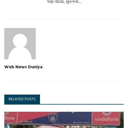
પણ વધ્યો, સુરતના...
Web News Duniya
RELATED POSTS