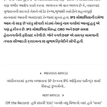
પણ ગંભીર આક્ષેપ કાર્ય કરતા. અલબત્ત એ વાત અલગ છે કે, ત્યારબાદ
ગુજરાતની સરકારે તેમને બોર્ડર રેન્જ,ભુજથી ખસેડીને મહત્વપૂર્ણ
માનવામાં આવતી અમદાવાદ રેન્જમાં મુખ્ય હતા.
IPS મોથાલિયાની ઇમેજ
આમ તો સાફ છે પરંતુ સોપારી કાંડમાં તેમનું નામ ચર્ચામાં આવ્યું હતું એ
પણ હકીકત છે. IPS મોથાલિયા વિરુદ્ધ CMO અને DGP સમક્ષ
હેરાનગતીની ફરિયાદ કરેલી છે. જેને પગલે DGP એ સમગ્ર મામલાની
તપાસ સીઆઇડી ક્રાઇમના IG સુભાષ ત્રિવેદીને સોંપી હતી
.
PREVIOUS ARTICLE
ગાંધીનગરમાં ફરજ બજાવતા SP રેન્કના IPS ઓફિસર ધર્મેન્દ્ર શર્મા
વિરુદ્ધ દુષ્કર્મનો...
NEXT ARTICLE
Off the Record : હર્ષ સંઘવી 'દાદા' બનશે-વધુ વિભાગો બાદ હવે 'પાવર'