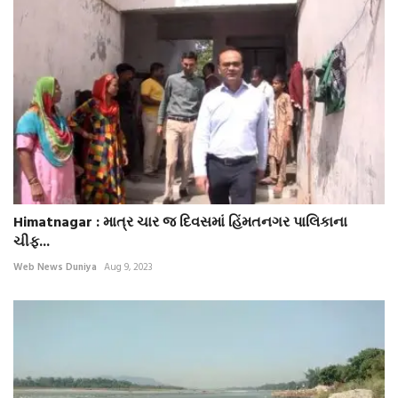
Himatnagar : માત્ર ચાર જ દિવસમાં હિંમતનગર પાલિકાના
ચીફ...
Web News Duniya
Aug 9, 2023