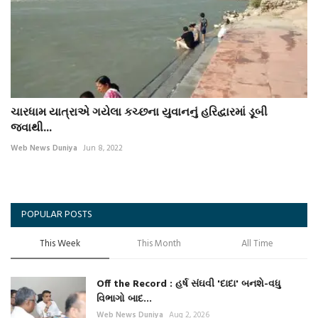
ચારધામ યાત્રાએ ગયેલા કચ્છના યુવાનનું હરિદ્વારમાં ડૂબી
જવાથી...
Web News Duniya
Jun 8, 2022
POPULAR POSTS
This Week
This Month
All Time
Off the Record : હર્ષ સંઘવી 'દાદા' બનશે-વધુ
વિભાગો બાદ...
Web News Duniya
Aug 2, 2026