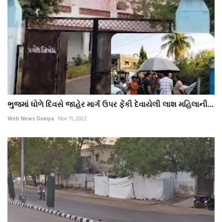
ભુજમાં ધોળે દિવસે જાહેર માર્ગ ઉપર ફેંકી દેવાયેલી લાશ મહિલાની...
Web News Duniya
Nov 11, 2022