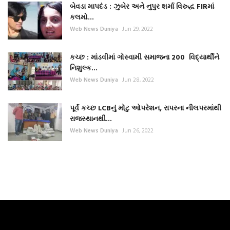
બેવડા માપદંડ : ઝુબેર અને નુપુર શર્મા વિરુદ્ધ FIRમાં
કલમો...
Web News Duniya
Jun 29, 2022
કચ્છ : માંડવીમાં ગોસ્વામી સમાજના 200 વિદ્યાર્થીને
નિશુલ્ક...
Web News Duniya
Jun 28, 2022
પૂર્વ કચ્છ LCBનું મોટુ ઓપરેશન, રાપરના નીલપરમાંથી
રાજસ્થાનથી...
Web News Duniya
Jun 26, 2022