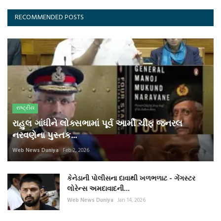
RECOMMENDED POSTS
રાષ્ટ્રીય
રાહુલ ગાંધીને લોક્સભામાં પૂર્વ આર્મી ચીફ જનરલ
નરવણેના પુસ્તક...
Web News Duniya
Feb 2, 2026
કેનેડાની પોલીસના દાવાથી ખળભળાટ - ગેંગસ્ટર
લોરેન્સ અમદાવાદની...
Web News Duniya
Jan 14, 2026