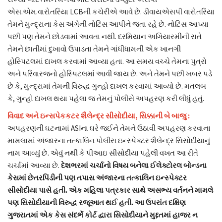
એસ.એમ.વારોતરિયા LCBની કચેરીએ આવે છે. ડીવાયએસપી વારોતરિયા
તેમને મુન્દ્રાના કેસ અંગેની નોટિસ આપીને જતા રહે છે. નોટિસ આપ્યા
પછી પણ તેમને છોડવામાં આવતા નથી. દરમિયાન અગિયારમીની રાતે
તેમને છાતીમાં દુખાવો ઉપાડતા તેમને ગાંધીધામની એક ખાનગી
હોસ્પિટલમાં દાખલ કરવામાં આવ્યા હતા. આ સમય વચ્ચે તેમના પુત્રો
અને પરિવારજનો હોસ્પિટલમાં આવી જાય છે. અને તેમને પછી ખબર પડે
છે કે, મુન્દ્રામાં તેમની વિરુદ્ધ ગુન્હો દાખલ કરવામાં આવ્યો છે. મતલબ
કે, ગુન્હો દાખલ થયા પહેલા જ તેમનું પોલીસે અપહરણ કરી લીધું હતું.
વિવાદ અને ઇન્સપેકકટર શૈલેન્દ્ર સીસોદીયા, સિક્કાની બે બાજુ :
અપહરણની ઘટનામાં ASIના ઘરે જઈને તેમને ઉઠાવી અપહરણ કરવાના
મામલામાં અંજારના તત્કાલિન પોલીસ ઇન્સ્પેક્ટર શૈલેન્દ્ર સિસોદીયાનું
નામ આવ્યું છે. એવું નથી કે પીઆઇ સીસોદીયા પહેલી વખત આ રીતે
ચર્ચામાં આવ્યા છે.
દેશભરમાં ચર્ચાનો વિષય બનેલા ઈલેક્ટોરલ બોન્ડના
કેસમાં છેતરપિંડીની પણ તપાસ અંજારના તત્કાલિન ઇન્સ્પેક્ટર
સીસોદીયા પાસે હતી. એક મહિલા પત્રકાર સાથે અસભ્ય વર્તનને મામલે
પણ સિસોદીયાની વિરુદ્ધ રજૂઆત થઈ હતી. આ ઉપરાંત દક્ષિણ
ગુજરાતમાં એક કેસ સંદર્ભે કોર્ટ દ્વારા સિસોદીયાને મુદ્દતમાં હાજર ન