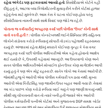
રહેવા અંગે દંડ પણ ફટકારવામાં આવ્યો હતો
. સિસોદિયાએ કોર્ટને કહી
દીધું હતું કે, આટલા બધા કિલોમીટરની મુસાફરીને કરીને કોર્ટમાં હાજર
રહેવું તેના માટે મુશ્કેલ છે. આમ કેસ કે ઘટના કોઈપણ હોય પરંતુ
સીસોદીયાના નામની સાથે સાથે વિવાદ પણ જોડે જ રહે છે.
પોતાના જ કર્મચારીનું અપહરણ કર્યા પછી પોલીસ 'ઉપર' કોની સાથે
વાતો કરતી હતી ? :
પોલીસ કોન્સ્ટેબલથી લઈને સિનિયર IPS સહિતના
લોકોને સંડોવતા કરોડો રૂપિયાનું સોપારી તોડકાંડ પહેલાથી રહસ્યમય
રહ્યું છે. અંજારમાં રહેતા ASIનું મધરાતે કોઈપણ ગુન્હા કે કેસ વગર
અપહરણ કર્યા પછી પોલીસ અધિકારીઓ એમ કહેતા હોવાનો આક્ષેપ
થઈ રહ્યો છે કે, ઉપરથી કહેવામાં આવ્યું છે. આ ઉપરવાળો કોણ અને
સતત પોલીસ અધિકારીઓને મોબાઈલ ફોન ઉપર કોણ માર્ગદર્શન આપી
રહ્યું હતું તે પણ એક મોટું રહસ્ય છે. સાતેક લોકો આ કેસમાં આરોપી છે.
જેમાંથી હજુ બે આરોપી એવા પોલીસ કર્મચારી પકડાયા નથી. મુખ્ય
આરોપી એવા કિરીટસિંહ પણ જામીન ઉપર બહાર આવી ગયા છે. તેવામાં
આ કાંડ પાછળ કોણ કરોડો રૂપિયા ખાઈ ગયું તે પણ જાણી શકાયું નથી.
સૌથી વધુ ચોંકાવનારી વાત તો ત્યારે બની હતી જયારે એક આરોપી
પોલીસ કર્મચારીની પત્નીએ કોર્ટમાં અને ગુજરાતના DGP સમક્ષ બોર્ડર
રેન્જના આઇજી IPS જે.આર.મોથાલિયા ઉર્ફે જશવન્ત મોથાલિયા સામે