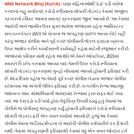
WND Network.Bhuj (Kutch) :
ઘણા મહિનાઓથી 'ઠંડા' પડી ગયેલા
કચ્છના બહુ ચર્ચાસ્પદ કરોડો રૂપિયાના સોપારી તોડકાંડ કેસમાં અજીબ
પ્રકારનો ટવિસ્ટ આવતા સમગ્ર પ્રકરણમાં 'જીવ' આવ્યો છે. આ કેસમાં
આરોપી અને જામીન ઉપર મુક્ત થયેલા અંજારમાં રહેતા આસિસ્ટન્ટ
સબ ઇન્સ્પેક્ટર (ASI) એ પોતાના જ અપહરણ પાછળ અન્ય કોઈ નહીં
પરંતુ અંજાર પોલીસ અને પૂર્વ કચ્છ પોલીસની લોકલ ક્રાઇમ બ્રાન્ચ
ઉપર આક્ષેપ કરીને કાયદેસરની કાર્યવાહી કહેવા માટેની રજૂઆત કરી છે.
અંજારમાં પરિવાર સાથે રહેતા આ ASI એ તેમને ઓક્ટોબર, 2023માં
મધરાતે કિડનેપ કરવામાં આવ્યા બાદ તેમની ઉપર કરોડો રૂપિયાના
સોપારી તોડકાંડ પ્રકરણમાં ગુન્હો નોંધવામાં આવ્યો હોવાની ફરિયાદ કરી
છે. થોડા દિવસ પહેલા જ તેમણે પૂર્વ કચ્છ પોલીસ બેડાના અંજાર પોલીસ
સ્ટેશનમાં આ અંગેની લેખિત ફરિયાદ કરી છે. તત્કાલીન રેન્જ આઇજી
જશવન્ત આર. મોથાલિયાની અમદાવાદ રેન્જમાં ટ્રાન્સફર થઈ ગયા
બાદ આ કેસ ઠંડો પડી ગયો હોય તેવું ચિત્ર ઉપસી રહ્યું હતું તેવામાં જ
પોલીસે જ પોલીસનું અપહરણ કર્યું હોવાની ફરિયાદને કરોડો રૂપિયાનો
સોપારી તોડકાંડ ફરી એક વખત ચર્ચામાં આવ્યો છે. હજુ આ કેસમાં
પોલીસ તેમના જ ડિપાટર્મેન્ટના બે આરોપી પોલીસ કર્મચારીને પકડી શકી
નથી. તેવામાં અપહરણની ફરિયાદથી કેસમાં વધુ એક વખત જોરદાર ટર્ન