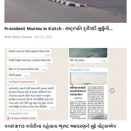
President Murmu in Kutch : રાષ્ટ્રપતિ દ્રૌપદી મુર્મુની...
Web News Duniya
Feb 28, 2025
કચ્છ RTO કચેરીના કહેવાતા ભ્રષ્ટ આચરણને મુદ્દે વોટ્સએપ