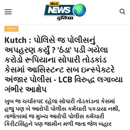
ગુજરાત
હોમ
Kutch : પોલિસે જ પોલીસનું
ટોપ સ્ટોરી
અપહરણ કર્યું ? 'ઠંડા' પડી ગયેલા
કરોડો રૂપિયાના સોપારી તોડકાંડ
આંતરરાષ્ટ્રીય
કેસમાં આસિસ્ટન્ટ સબ ઇન્સ્પેક્ટરે
રાષ્ટ્રીય
અંજાર પોલીસ - LCB વિરુદ્ધ લગાવ્યા
ગંભીર આક્ષેપ
ગુજરાત
ખુબ જ ચર્ચાસ્પદ રહેલા સોપારી તોડકાંડના કેસમાં
ઇકોનોમી-ઇન્ડસ્ટ્રીઝ
હજુ પણ બે આરોપી પોલીસ કર્મચારી પકડાયા નથી,
તાજેતરમાં જ મુખ્ય આરોપી પોલીસ કર્મચારી
વિશેષ
કિરીટસિંહને પણ જામીન મળી જતા જેલ બહાર