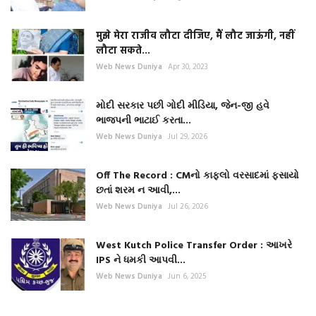
मुझे मेरा राजीव लौटा दीजिए, मैं लौट जाऊंगी, नहीं
लौटा सकते...
Web News Duniya
Apr 30, 2023
મોદી સરકાર પછી ગોદી મીડિયા, જેન-જી હવે
ભાજપની ભાટાઈ કરતા...
Web News Duniya
Jul 29, 2026
Off The Record : CMનો કાફલો વરસાદમાં ફસાયો
છતાં શરમ ન આવી,...
Web News Duniya
Jul 26, 2026
West Kutch Police Transfer Order : આખરે
IPS ને ધમકી આપવી...
Web News Duniya
Jun 6, 2025