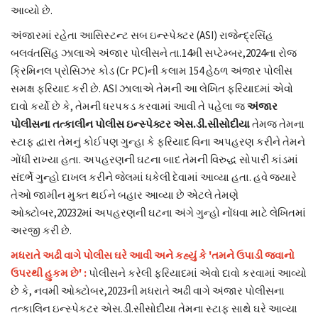
આવ્યો છે.
અંજારમાં રહેતા આસિસ્ટન્ટ સબ ઇન્સ્પેક્ટર (ASI) રાજેન્દ્રસિંહ
બલવંતસિંહ ઝાલાએ અંજાર પોલીસને તા.14મી સપ્ટેમ્બર,2024ના રોજ
ક્રિમિનલ પ્રોસિઝર કોડ (Cr PC)ની કલામ 154 હેઠળ અંજાર પોલીસ
સમક્ષ ફરિયાદ કરી છે. ASI ઝાલાએ તેમની આ લેખિત ફરિયાદમાં એવો
દાવો કર્યો છે કે, તેમની ધરપકડ કરવામાં આવી તે પહેલા જ
અંજાર
પોલીસના તત્કાલીન પોલીસ ઇન્સ્પેક્ટર એસ.ડી.સીસોદીયા
તેમજ તેમના
સ્ટાફ દ્વારા તેમનું કોઈપણ ગુન્હા કે ફરિયાદ વિના અપહરણ કરીને તેમને
ગોંધી રાખ્યા હતા. અપહરણની ઘટના બાદ તેમની વિરુદ્ધ સોપારી કાંડમાં
સંદર્ભે ગુન્હો દાખલ કરીને જેલમાં ધકેલી દેવામાં આવ્યા હતા. હવે જયારે
તેઓ જામીન મુક્ત થઈને બહાર આવ્યા છે એટલે તેમણે
ઓક્ટોબર,20232માં અપહરણની ઘટના અંગે ગુન્હો નોંધવા માટે લેખિતમાં
અરજી કરી છે.
મધરાતે અઢી વાગે પોલીસ ઘરે આવી અને કહ્યું કે 'તમને ઉપાડી જવાનો
ઉપરથી હુકમ છે' :
પોલીસને કરેલી ફરિયાદમાં એવો દાવો કરવામાં આવ્યો
છે કે, નવમી ઓક્ટોબર,2023ની મધરાતે અઢી વાગે અંજાર પોલીસના
તત્કાલિન ઇન્સ્પેકટર એસ.ડી.સીસોદીયા તેમના સ્ટાફ સાથે ઘરે આવ્યા