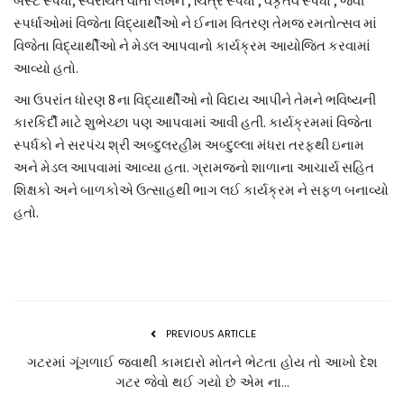
બેસ્ટ સ્પર્ધા, સ્વરચિત વાર્તા લેખન , ચિત્ર સ્પર્ધા , વકૃતવ સ્પર્ધા , જેવી
સ્પર્ધાઓમાં વિજેતા વિદ્યાર્થીઓ ને ઈનામ વિતરણ તેમજ રમતોત્સવ માં
વિજેતા વિદ્યાર્થીઓ ને મેડલ આપવાનો કાર્યક્રમ આયોજિત કરવામાં
આવ્યો હતો.
આ ઉપરાંત ધોરણ 8 ના વિદ્યાર્થીઓ નો વિદાય આપીને તેમને ભવિષ્યની
કારકિર્દી માટે શુભેચ્છા પણ આપવામાં આવી હતી. કાર્યક્રમમાં વિજેતા
સ્પર્ધકો ને સરપંચ શ્રી અબ્દુલરહીમ અબ્દુલ્લા મંધરા તરફથી ઇનામ
અને મેડલ આપવામાં આવ્યા હતા. ગ્રામજનો શાળાના આચાર્ય સહિત
શિક્ષકો અને બાળકોએ ઉત્સાહથી ભાગ લઈ કાર્યક્રમ ને સફળ બનાવ્યો
હતો.
PREVIOUS ARTICLE
ગટરમાં ગૂંગળાઈ જવાથી કામદારો મોતને ભેટતા હોય તો આખો દેશ
ગટર જેવો થઈ ગયો છે એમ ના...