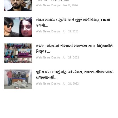
Web News Duniya
Jan 14, 2026
બેવડા માપદંડ : ઝુબેર અને નુપુર શર્મા વિરુદ્ધ FIRમાં
કલમો...
Web News Duniya
Jun 29, 2022
કચ્છ : માંડવીમાં ગોસ્વામી સમાજના 200 વિદ્યાર્થીને
નિશુલ્ક...
Web News Duniya
Jun 28, 2022
પૂર્વ કચ્છ LCBનું મોટુ ઓપરેશન, રાપરના નીલપરમાંથી
રાજસ્થાનથી...
Web News Duniya
Jun 26, 2022