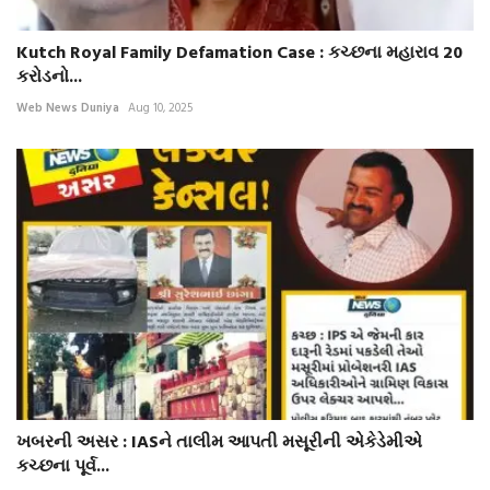
Kutch Royal Family Defamation Case : કચ્છના મહારાવ 20
કરોડનો...
Web News Duniya
Aug 10, 2025
ખબરની અસર : IASને તાલીમ આપતી મસૂરીની એકેડેમીએ
કચ્છના પૂર્વ...