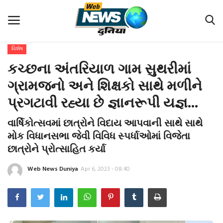
વિશેષ
હોમ
કચ્છના અંતરિયાળ ગામ સુથરીમાં
ટોપ સ્ટોરી
ગ્રામજનો અને શિક્ષકો સાથે મળીને
પ્રગટાવી રહ્યા છે જ્ઞાનરૂપી યજ્ઞ...
આંતરરાષ્ટ્રીય
વાર્ષિકોત્સવમાં છાત્રોને વિદાય આપવાની સાથે સાથે
રાષ્ટ્રીય
મોક વિધાનસભા જેવી વિવિધ સ્પર્ધાઓમાં વિજેતા
છાત્રોને પ્રોત્સાહિત કર્યા
ગુજરાત
Web News Duniya
Apr 6, 2023 - 08:40
ઇકોનોમી-ઇન્ડસ્ટ્રીઝ
વિશેષ