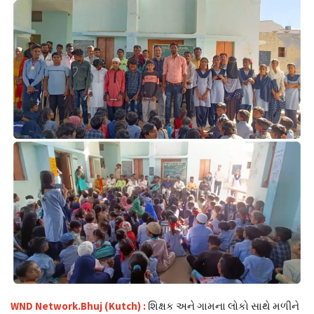
ફોટો ન્યૂઝ
WND Network.Bhuj (Kutch) :
શિક્ષક અને ગામના લોકો સાથે મળીને