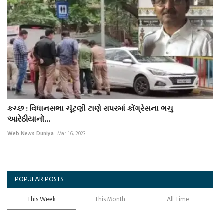
કચ્છ : વિધાનસભા ચૂંટણી ટાણે રાપરમાં કોંગ્રેસના ભચુ
આરેઠીયાનો...
Web News Duniya
Mar 16, 2023
POPULAR POSTS
This Week
This Month
All Time