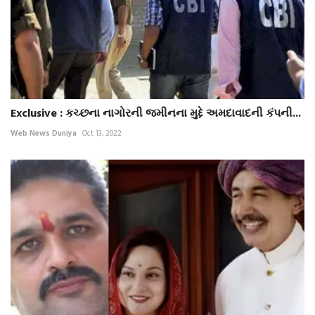
Exclusive : કચ્છના નાગોરની જમીનના મુદ્દે અમદાવાદની કંપની...
Web News Duniya
Oct 13, 2022