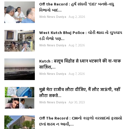
Off the Record : હર્ષ સંઘવી 'દાદા' બનશે-વધુ
વિભાગો બાદ...
Web News Duniya
Aug 2, 2026
West Kutch Bhuj Police : ચોરી થાય તો ચુપચાપ
રડી લેજો પણ...
Web News Duniya
Aug 7, 2026
Kutch : बलूच विद्रोह से ध्यान भटकाने की ना-पाक
साज़िश,...
Web News Duniya
Aug 7, 2026
मुझे मेरा राजीव लौटा दीजिए, मैं लौट जाऊंगी, नहीं
लौटा सकते...
Web News Duniya
Apr 30, 2023
Off The Record : CMનો કાફલો વરસાદમાં ફસાયો
છતાં શરમ ન આવી,...