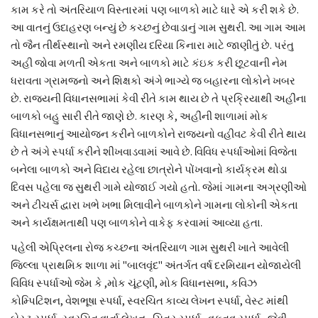
કામ કરે તો અંતરિયાળ વિસ્તારમાં પણ બાળકો માટે ધારે એ કરી શકે છે.
આ વાતનું ઉદાહરણ બન્યું છે કચ્છનું છેવાડાનું ગામ સુથરી. આ ગામ આમ
તો જૈન તીર્થસ્થાનો અને રમણીય દરિયા કિનારા માટે જાણીતું છે. પરંતુ
અહી જોવા મળતી એકતા અને બાળકો માટે કંઇક કરી છૂટવાની નેમ
ધરાવતા ગ્રામજનો અને શિક્ષકો અંગે ભાગ્યે જ બહારના લોકોને ખબર
છે. રાજ્યની વિધાનસભામાં કેવી રીતે કામ થાય છે તે પ્રક્રિયાથી અહીંના
બાળકો બહુ સારી રીતે જાણે છે. કારણ કે, અહીંની શાળામાં મોક
વિધાનસભાનું આયોજન કરીને બાળકોને રાજ્યનો વહીવટ કેવી રીતે થાય
છે તે અંગે સ્પર્ધા કરીને શીખવાડવામાં આવે છે. વિવિધ સ્પર્ધાઓમાં વિજેતા
બનેલા બાળકો અને વિદાય રહેલા છાત્રોને પોંખવાનો કાર્યક્રમ થોડા
દિવસ પહેલા જ સુથરી ગામે યોજાઈ ગયો હતો. જેમાં ગામના અગ્રણીઓ
અને ટીચર્સ દ્વારા ખભે ખભા મિલાવીને બાળકોને ગામના લોકોની એકતા
અને કાર્યક્ષમતાથી પણ બાળકોને વાકેફ કરવામાં આવ્યા હતા.
પહેલી એપ્રિલના રોજ કચ્છના અંતરિયાળ ગામ સુથરી ખાતે આવેલી
જિલ્લા પ્રાથમિક શાળા માં "બાલવૃંદ" અંતર્ગત વર્ષ દરમિયાન યોજાયેલી
વિવિધ સ્પર્ધાઓ જેમ કે ,મોક ચૂંટણી, મોક વિધાનસભા, કવિઝ
કોમ્પિટિશન, વેશભૂષા સ્પર્ધા, સ્વરચિત કાવ્ય લેખન સ્પર્ધા, વેસ્ટ માંથી