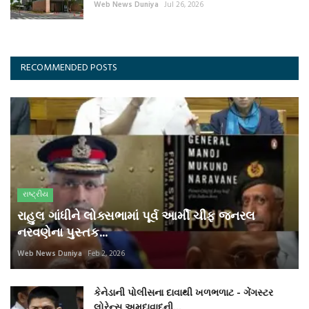
Web News Duniya
Jul 26, 2026
RECOMMENDED POSTS
રાષ્ટ્રીય
રાહુલ ગાંધીને લોક્સભામાં પૂર્વ આર્મી ચીફ જનરલ
નરવણેના પુસ્તક...
Web News Duniya
Feb 2, 2026
કેનેડાની પોલીસના દાવાથી ખળભળાટ - ગેંગસ્ટર
લોરેન્સ અમદાવાદની...