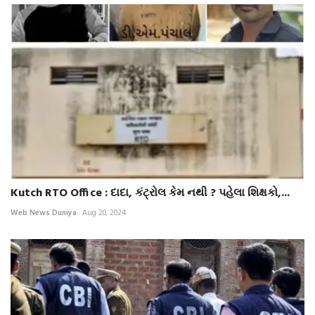
Kutch RTO Office : દાદા, કંટ્રોલ કેમ નથી ? પહેલા શિક્ષકો,...
Web News Duniya
Aug 20, 2024