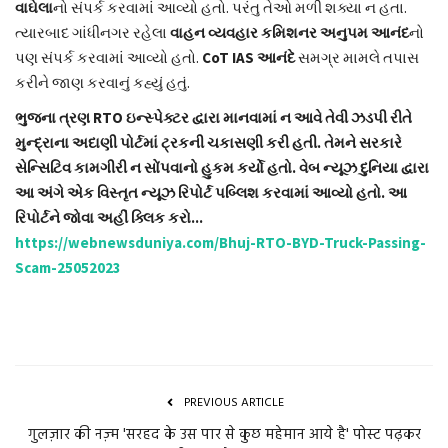
વાઘેલા
નો સંપર્ક કરવામાં આવ્યો હતો. પરંતુ તેઓ મળી શક્યા ન હતા.
ત્યારબાદ ગાંધીનગર રહેલા
વાહન વ્યવહાર કમિશનર અનુપમ આનંદ
નો
પણ સંપર્ક કરવામાં આવ્યો હતો.
CoT
IAS આનંદે
સમગ્ર મામલે તપાસ
કરીને જાણ કરવાનું કહ્યું હતું.
ભુજના ત્રણ RTO ઇન્સ્પેક્ટર
દ્વારા માનવામાં ન આવે તેવી ઝડપી રીતે
મુન્દ્રાના અદાણી પોર્ટમાં ટ્રકની ચકાસણી કરી હતી. તેમને સરકારે
સેન્સિટિવ કામગીરી ન સોંપવાનો હુકમ કર્યો હતો. વેબ ન્યૂઝ દુનિયા દ્વારા
આ અંગે એક વિસ્તૃત ન્યૂઝ રિપોર્ટ પબ્લિશ કરવામાં આવ્યો હતો. આ
રિપોર્ટને જોવા અહીં ક્લિક કરો...
https://webnewsduniya.com/Bhuj-RTO-BYD-Truck-Passing-
Scam-25052023
PREVIOUS ARTICLE
गुलज़ार की नज़्म 'सरहद के उस पार से कुछ महेमान आये है' पोस्ट पढ़कर