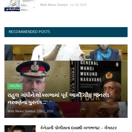
Web News Duniya
Jul 29, 2026
RECOMMENDED POSTS
રાષ્ટ્રીય
રાહુલ ગાંધીને લોક્સભામાં પૂર્વ આર્મી ચીફ જનરલ
નરવણેના પુસ્તક...
Web News Duniya
Feb 2, 2026
કેનેડાની પોલીસના દાવાથી ખળભળાટ - ગેંગસ્ટર