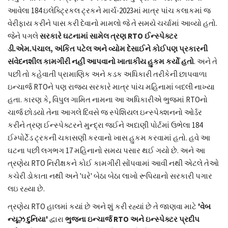
આવેલા 184 ઇલેક્ટ્રિકલ ટ્રકને માર્ચ-2023માં માત્ર પાંચ કલાકમાં જ
વેરીફાય કરીને પાસ કરી દેવાનો મામલો જે તે સમયે ચર્ચામાં આવ્યો હતો.
જેને પગલે
સરકારે ઘટનામાં સામેલ ત્રણ RTO ઈન્સ્પેક્ટર
ડી.એમ.પંચાલ, અંકિત પટેલ અને વ્યોમ દેસાઈને કોઈપણ પ્રકારની
સંવેદનશીલ કામગીરી નહીં આપવાનો ખાતાકીય હુકમ કર્યો હતો
. અને તે
પછી તો કહેવાતી પ્રામાણિક અને કડક અધિકારી તરીકેની છાપવાળા
ઇન્ચાર્જ RTOને પણ રાજ્ય સરકારે માત્ર પાંચ મહિનામાં બદલી નાખ્યા
હતા. કારણ કે, વિપુલ ગામિત નામના આ અધિકારીએ ભુજમાં RTOનો
ચાર્જ છોડયો તેના આગલે દિવસે જ સ્પેશિયલ ઇન્સ્પેક્શનનો ઓર્ડર
કરીને ત્રણ ઈન્સ્પેક્ટરને મુન્દ્રા જઈને અદાણી પોર્ટમાં ઉભેલા 184
ઈમ્પોર્ટેડ ટ્રકની ચકાસણી કરવાનો ખાસ હુકમ કરવામાં હતો. હવે આ
ઘટના પછી લગભગ 17 મહિનાનો સમય પસાર થઈ ગયો છે. અને આ
ત્રણેય RTO નિરીક્ષકને કોઈ કામગીરી સોંપવામાં આવી નથી એટલે તેઓ
કચેરી ડોકાતા નથી અને 'ઘરે' બેઠા બેઠા લાખો રૂપિયાનો સરકારી પગાર
લઇ રહ્યા છે.
ત્રણેય RTO હાલમાં કયાં છે અને શું કરી રહ્યાં છે તે જાણવા માટે
'વેબ
ન્યૂઝ દુનિયા'
દ્વારા
ભુજના ઇન્ચાર્જ RTO અને ઇન્સ્પેક્ટર પ્રદીપ