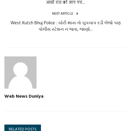
आधी रात को जाग गए...
NEXT ARTICLE
West Kutch Bhuj Police : ચોરી થાય તો ચુપચાપ રડી લેજો પણ
પોલીસ સ્ટેશન ન જતા, જાણો...
Web News Duniya
RELATED POSTS