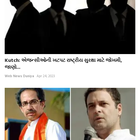
Kutch: એજન્સીઓની ખટપટ રાષ્ટ્રીય સુરક્ષા માટે જોખમી,
જાણો...
Web News Duniya
Apr 24, 2023