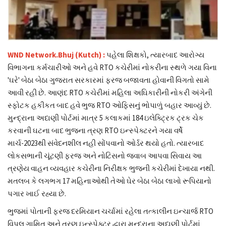
WND Network.Bhuj (Kutch) :
પહેલા શિક્ષકો, ત્યારબાદ આરોગ્ય
વિભાગના કર્મચારીઓ અને હવે RTO કચેરીમાં નોકરીના સ્થળે ગયા વિના
'ઘરે' બેઠા બેઠા ગુજરાત સરકારમાં ફરજ બજાવતા હોવાની વિગતો સામે
આવી રહી છે. આણંદ RTO કચેરીમાં મહિલા અઘિકારીની નોકરી અંગેની
સ્ફોટક હકીકત બાદ હવે ભુજ RTO ઓફિસનું ભોપાળું બહાર આવ્યું છે.
મુન્દ્રાના અદાણી પોર્ટમાં માત્ર 5 કલાકમાં 184 ઇલેક્ટ્રિક ટ્રક ચેક
કરવાની ઘટના બાદ ભુજના ત્રણ RTO ઇન્સ્પેક્ટરને ગયા વર્ષે
માર્ચ-2023થી સંવેદનશીલ નહી સોંપવાનો ઓર્ડર થયો હતો. ત્યારબાદ
લોકસભાની ચૂંટણી ફરજ અને નોટિસનો જવાબ આપવા સિવાય આ
ત્રણેય વાહન વ્યવહાર કચેરીના નિરીક્ષક ભુજની કચેરીમાં દેખાયા નથી.
મતલબ કે લગભગ 17 મહિનાઓથી તેઓ ઘેર બેઠા બેઠા લાખો રૂપિયાનો
પગાર ખાઈ રહ્યા છે.
ભુજમાં પોતાની ફરજ દરમિયાન ચર્ચામાં રહેલા તત્કાલીન ઇન્ચાર્જ RTO
વિપુલ ગામિત અને ત્રણ ઇન્સ્પેક્ટર દ્વારા મુન્દ્રાના અદાણી પોર્ટમાં