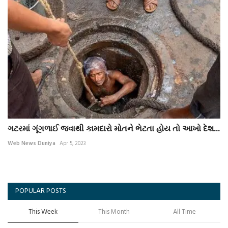
ગટરમાં ગૂંગળાઈ જવાથી કામદારો મોતને ભેટતા હોય તો આખો દેશ...
Web News Duniya
Apr 5, 2023
POPULAR POSTS
This Week
This Month
All Time