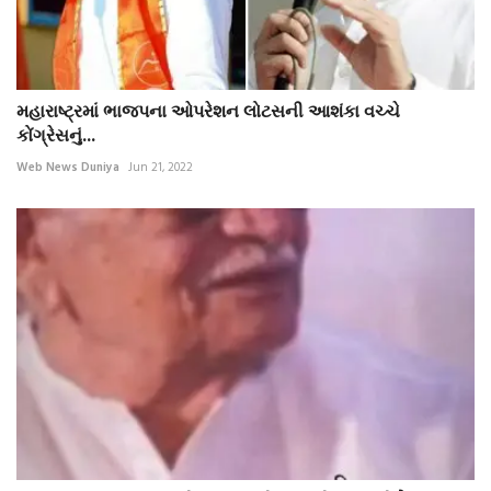
મહારાષ્ટ્રમાં ભાજપના ઓપરેશન લોટસની આશંકા વચ્ચે
કોંગ્રેસનું...
Web News Duniya
Jun 21, 2022