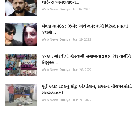
લોરેન્સ અમદાવાદની...
Web News Duniya
Jan 14, 2026
બેવડા માપદંડ : ઝુબેર અને નુપુર શર્મા વિરુદ્ધ FIRમાં
કલમો...
Web News Duniya
Jun 29, 2022
કચ્છ : માંડવીમાં ગોસ્વામી સમાજના 200 વિદ્યાર્થીને
નિશુલ્ક...
Web News Duniya
Jun 28, 2022
પૂર્વ કચ્છ LCBનું મોટુ ઓપરેશન, રાપરના નીલપરમાંથી
રાજસ્થાનથી...
Web News Duniya
Jun 26, 2022