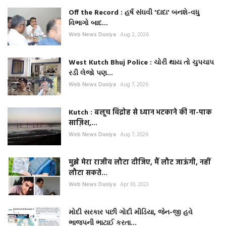
Off the Record : હર્ષ સંઘવી 'દાદા' બનશે-વધુ
વિભાગો બાદ...
Web News Duniya
Aug 2, 2026
West Kutch Bhuj Police : ચોરી થાય તો ચુપચાપ
રડી લેજો પણ...
Web News Duniya
Aug 7, 2026
Kutch : बलूच विद्रोह से ध्यान भटकाने की ना-पाक
साज़िश,...
Web News Duniya
Aug 7, 2026
मुझे मेरा राजीव लौटा दीजिए, मैं लौट जाऊंगी, नहीं
लौटा सकते...
Web News Duniya
Apr 30, 2023
મોદી સરકાર પછી ગોદી મીડિયા, જેન-જી હવે
ભાજપની ભાટાઈ કરતા...