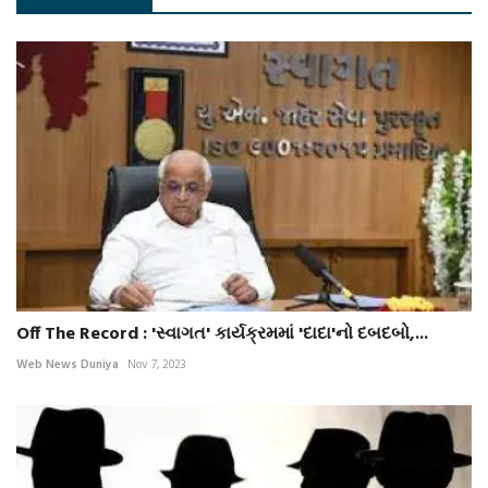
Off The Record : 'સ્વાગત' કાર્યક્રમમાં 'દાદા'નો દબદબો,...
Web News Duniya
Nov 7, 2023