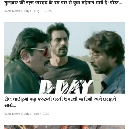
गुलज़ार की नज़्म 'सरहद के उस पार से कुछ महेमान आये है' पोस्ट...
Web News Duniya
Aug 18, 2024
રીલ લાઈફમાં પણ કચ્છની ધરતી ઉપરથી જ રિશી અને ઇરફાને
સાથે...
Web News Duniya
Jun 4, 2022