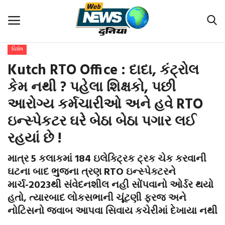
વિશેષ
હોમ
Kutch RTO Office : દાદા, કંટ્રોલ
ટોપ સ્ટોરી
કેમ નથી ? પહેલા શિક્ષકો, પછી
આરોગ્ય કર્મચારીઓ અને હવે RTO
આંતરરાષ્ટ્રીય
ઇન્સ્પેકટર ઘરે બેઠા બેઠા પગાર લઈ
રાષ્ટ્રીય
રહયાં છે !
ગુજરાત
માત્ર 5 કલાકમાં 184 ઇલેક્ટ્રિક ટ્રક ચેક કરવાની
ઘટના બાદ ભુજના ત્રણ RTO ઇન્સ્પેક્ટરને
ઇકોનોમી-ઇન્ડસ્ટ્રીઝ
માર્ચ-2023થી સંવેદનશીલ નહી સોંપવાનો ઓર્ડર થયો
હતો, ત્યારબાદ લોકસભાની ચૂંટણી ફરજ અને
વિશેષ
નોટિસનો જવાબ આપવા સિવાય કચેરીમાં દેખાયા નથી